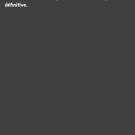
définitive.
Cookies management panel