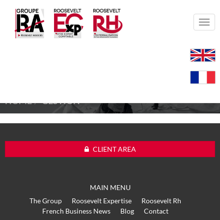
Togg
navi
HOME
GESTION
CLIENT AREA
MAIN MENU
The Group
Roosevelt Expertise
Roosevelt Rh
French Business News
Blog
Contact