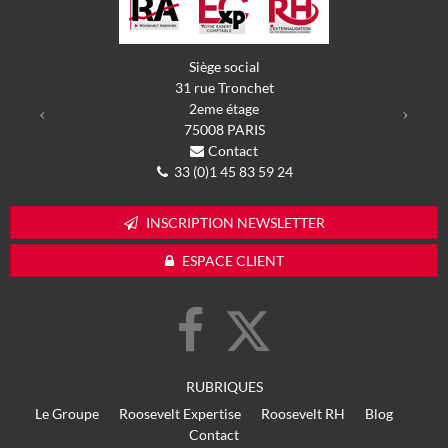
Previous
Next
Siège social
31 rue Tronchet
2eme étage
75008
PARIS
Contact
33 (0)1 45 83 59 24
INSCRIPTION NEWSLETTER
ESPACE CLIENT
RUBRIQUES
Le Groupe
Roosevelt Expertise
Roosevelt RH
Blog
Contact